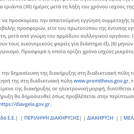
 τριάντα (30) ημέρες μετά τη λήξη του χρόνου ισχύος της
να προσκομίσει την απαιτούμενη εγγύηση συμμετοχής (ε
οβολής προσφορών, είτε του πρωτοτύπου της έντυπης εγ
, μετά από γνώμη του αρμόδιου συλλογικού οργάνου. (άρθ
ν τους οικονομικούς φορείς για διάστημα έξι (6) μηνών
γωνισμό. Προσφορά η οποία ορίζει χρόνο ισχύος μικρότ
ε την δημοσίευση της διακήρυξης στη διαδικτυακή πύλη
τησή της στη διαδικτυακή πύλη
www.promitheus.gov.gr
, 
κείμενο της διακήρυξης σε ηλεκτρονική μορφή, διατίθεται
ήρυξη θα δημοσιευθεί όπως προβλέπεται στην περίπτωση
https://diavgeia.gov.gr.
α Ε.Ε.
| |
ΠΕΡΙΛΗΨΗ ΔΙΑΚΗΡΥΞΗΣ
| |
ΔΙΑΚΗΡΥΞΗ
| |
ΜΕΛ