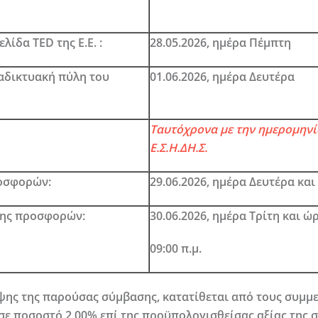
ίδα TED της Ε.Ε. :
28.05.2026,
ημέρα
Πέμπτη
αδικτυακή πύλη του
01.06.2026,
ημέρα
Δευτέρα
Ταυτόχρονα με την ημερομηνί
Ε.Σ.Η.ΔΗ.Σ.
ροσφορών:
29.06.2026,
ημέρα
Δευτέρα
και
σης προσφορών:
30.06.2026,
ημέρα
Τρίτη
και ώ
09:00 π.μ.
ψης της παρούσας σύμβασης, κατατίθεται από τους συμμε
σε ποσοστό 2,00% επί της προϋπολογισθείσας αξίας της 