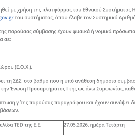
θεί με χρήση της πλατφόρμας του Εθνικού Συστήματος Ηλ
gov.gr
του συστήματος, όπου έλαβε τον Συστημικό Αριθμ
της παρούσας σύμβασης έχουν φυσικά ή νομικά πρόσωπα
α σε:
ρου (Ε.Ο.Χ.),
ει τη ΣΔΣ, στο βαθμό που η υπό ανάθεση δημόσια σύμβαση
 με την Ένωση Προσαρτήματος I της ως άνω Συμφωνίας, καθ
ρίπτωση γ΄ της παρούσας παραγράφου και έχουν συνάψει δ
μβάσεων.
λίδα TED της Ε.Ε.
27.05.2026,
ημέρα
Τετάρτη