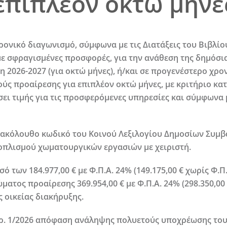
επιπλέον οκτώ μήνε
τρονικό διαγωνισμό
, σύμφωνα με τις Διατάξεις του Βιβλίου
ε σφραγισμένες προσφορές, για την ανάθεση της δημόσια
 2026-2027 (για οκτώ μήνες),
ή/και σε προγενέστερο χρο
ύς προαίρεσης για επιπλέον οκτώ μήνες
, με κριτήριο κ
ι τιμής για τις προσφερόμενες υπηρεσίες και σύμφωνα με
 ακόλουθο κωδικό του Κοινού Λεξιλογίου Δημοσίων Συμβ
ξοπλισμού χωματουργικών εργασιών με χειριστή.
των 184.977,00 € με Φ.Π.Α. 24% (149.175,00 € χωρίς Φ.Π.
ατος προαίρεσης 369.954,00 € με Φ.Π.Α. 24% (298.350,00 
 οικείας διακήρυξης.
 αρ. 1/2026 απόφαση ανάληψης πολυετούς υποχρέωσης του