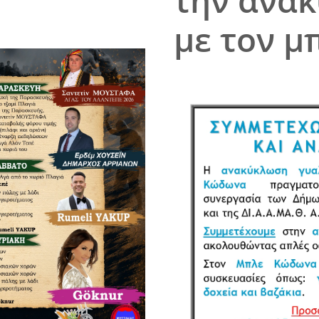
την ανα
με τον 