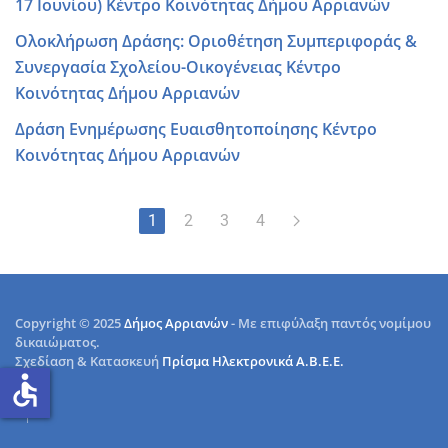
17 Ιουνίου) Κέντρο Κοινότητας Δήμου Αρριανών
Ολοκλήρωση Δράσης: Οριοθέτηση Συμπεριφοράς &
Συνεργασία Σχολείου-Οικογένειας Κέντρο
Κοινότητας Δήμου Αρριανών
Δράση Ενημέρωσης Ευαισθητοποίησης Κέντρο
Κοινότητας Δήμου Αρριανών
1
2
3
4
Copyright © 2025
Δήμος Αρριανών
- Με επιφύλαξη παντός νομίμου
δικαιώματος.
Σχεδίαση & Κατασκευή
Πρίσμα Ηλεκτρονικά Α.Β.Ε.Ε.
accessible