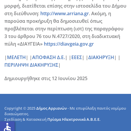
μορφή, διατίθεται επίσης στην ιστοσελίδα του Δήμου
στη διεύθυνση:
http://www.arriana.gr
. Ακόμη, η
παρούσα προκήρυξη θα δημοσιευθεί όπως
προβλέπεται στην περίπτωση (ιστ) της παραγράφου
3 του άρθρου 76 του Ν.4727/2020, στη διαδικτυακή
πύλη «ΔΙΑΥΓΕΙΑ»
https://diavgeia.gov.gr
|
ΜΕΛΕΤΗ
| |
ΑΠΟΦΑΣΗ Δ.Ε.
| |
ΕΕΕΣ
| |
ΔΙΑΚΗΡΥΞΗ
| |
ΠΕΡΙΛΗΨΗ ΔΙΑΚΗΡΥΞΗΣ
|
Δημιουργήθηκε στις
12 Ιουνίου 2025
Copyright © 2025
Δήμος Αρριανών
- Με επιφύλαξη παντός νομίμου
δικαιώματος.
Σχεδίαση & Κατασκευή
Πρίσμα Ηλεκτρονικά Α.Β.Ε.Ε.
accessible