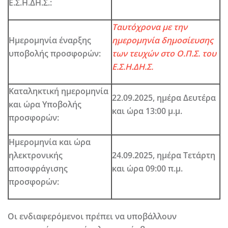
Ε.Σ.Η.ΔΗ.Σ.:
Ταυτόχρονα με την
Ημερομηνία έναρξης
ημερομηνία δημοσίευσης
υποβολής προσφορών:
των τευχών στο Ο.Π.Σ. του
Ε.Σ.Η.ΔΗ.Σ.
Καταληκτική ημερομηνία
22.09.2025,
ημέρα
Δευτέρα
και ώρα Υποβολής
και ώρα
13:00 μ.μ.
προσφορών:
Ημερομηνία και ώρα
ηλεκτρονικής
24.09.2025,
ημέρα
Τετάρτη
αποσφράγισης
και ώρα
09:00 π.μ.
προσφορών:
Οι ενδιαφερόμενοι πρέπει να υποβάλλουν