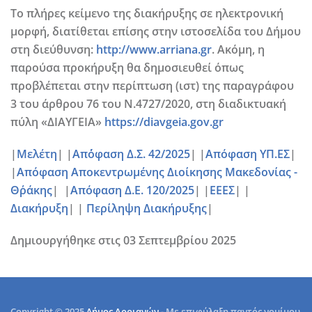
Το πλήρες κείμενο της διακήρυξης σε ηλεκτρονική
μορφή, διατίθεται επίσης στην ιστοσελίδα του Δήμου
στη διεύθυνση:
http://www.arriana.gr
. Ακόμη, η
παρούσα προκήρυξη θα δημοσιευθεί όπως
προβλέπεται στην περίπτωση (ιστ) της παραγράφου
3 του άρθρου 76 του Ν.4727/2020, στη διαδικτυακή
πύλη «ΔΙΑΥΓΕΙΑ»
https://diavgeia.gov.gr
|
Μελέτη
| |
Απ΄΄όφαση Δ.Σ. 42/2025
| |
Απόφαση ΥΠ.ΕΣ
|
|
Απόφαση Αποκεντρωμένης Διοίκησης Μακεδονίας -
Θ΄ράκης
| |
Απόφαση Δ.Ε. 120/2025
| |
ΕΕΕΣ
| |
Διακήρυξη
| |
Περίληψη Διακήρυξης
|
Δημιουργήθηκε στις
03 Σεπτεμβρίου 2025
Copyright © 2025
Δήμος Αρριανών
- Με επιφύλαξη παντός νομίμου