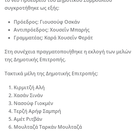
το νέο Προεδρείο του Δημοτικού Συμβουλίου
συγκροτήθηκε ως εξής:
Πρόεδρος:
Γιουσούφ Οσκάν
Αντιπρόεδρος:
Χουσεΐν Μπαρής
Γραμματέας:
Καρά Χουσεΐν Φεράτ
Στη συνέχεια πραγματοποιήθηκε η εκλογή των μελών
της Δημοτικής Επιτροπής.
Τακτικά μέλη της Δημοτικής Επιτροπής:
Κιρμιτζή Αλή
Χασάν Σινάν
Νασούφ Γιοκμέν
Τερζή Αρήφ Σαμπρή
Αμέτ Ριτβάν
Μουλταζά Ταρκάν Μουλταζά